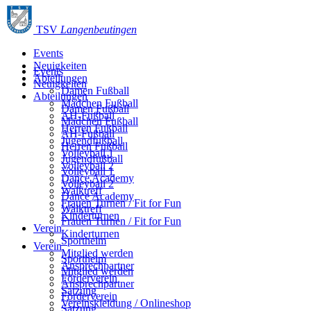
TSV
Langenbeutingen
Events
Neuigkeiten
Events
Abteilungen
Neuigkeiten
Damen Fußball
Abteilungen
Mädchen Fußball
Damen Fußball
AH-Fußball
Mädchen Fußball
Herren Fußball
AH-Fußball
Jugendfußball
Herren Fußball
Volleyball 1
Jugendfußball
Volleyball 2
Volleyball 1
Dance Academy
Volleyball 2
Walktreff
Dance Academy
Frauen Turnen / Fit for Fun
Walktreff
Kinderturnen
Frauen Turnen / Fit for Fun
Verein
Kinderturnen
Sportheim
Verein
Mitglied werden
Sportheim
Ansprechpartner
Mitglied werden
Förderverein
Ansprechpartner
Satzung
Förderverein
Vereinskleidung / Onlineshop
Satzung