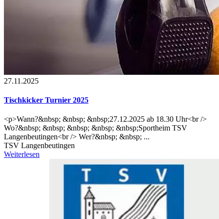
27.11.2025
Tischkicker Turnier 2025
<p>Wann?&nbsp; &nbsp; &nbsp;27.12.2025 ab 18.30 Uhr<br />
Wo?&nbsp; &nbsp; &nbsp; &nbsp; &nbsp;Sportheim TSV
Langenbeutingen<br /> Wer?&nbsp; &nbsp; ...
TSV Langenbeutingen
Weiterlesen