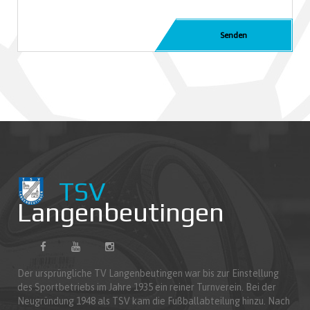
TSV
Langenbeutingen
Der ursprüngliche TV Langenbeutingen war bis zur Einstellung
des Sportbetriebs im Jahre 1935 ein reiner Turnverein. Bei der
Neugründung 1948 als TSV kam die Fußballabteilung hinzu. Nach