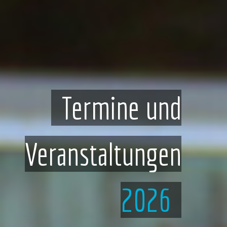
Termine und
Leidenschaft und
Spiele.
Habe
Veranstaltungen
Freude
spaß.
2026
Volleyball für Damen und Herren
Fußball für Jung und Alt