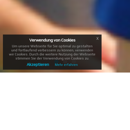
x
Verwendung von Cookies
Um unsere Webseite für Sie optimal zu gestalten
und fortlaufend verbessern zu können, verwenden
wir Cookies. Durch die weitere Nutzung der Webseite
stimmen Sie der Verwendung von Cookies zu.
Akzeptieren
Mehr erfahren
Letztes
Ergebnis
B-Juniorinnen | Vereinsturnier