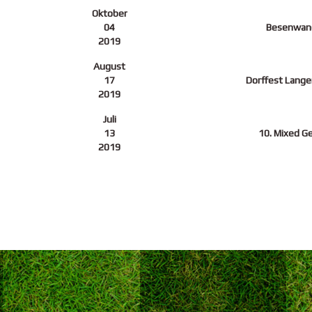
Oktober
04
Besenwan
2019
August
17
Dorffest Lang
2019
Juli
13
10. Mixed G
2019