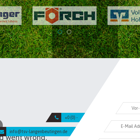
+0 (0) -
info@tsv-langenbeutingen.de
g went wrong.