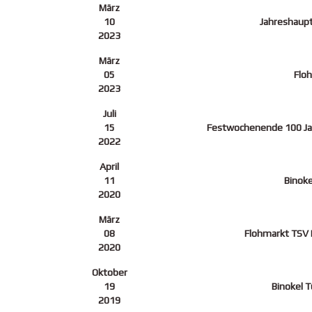
März
10
Jahreshaup
2023
März
05
Flo
2023
Juli
15
Festwochenende 100 Ja
2022
April
11
Binoke
2020
März
08
Flohmarkt TSV
2020
Oktober
19
Binokel T
2019